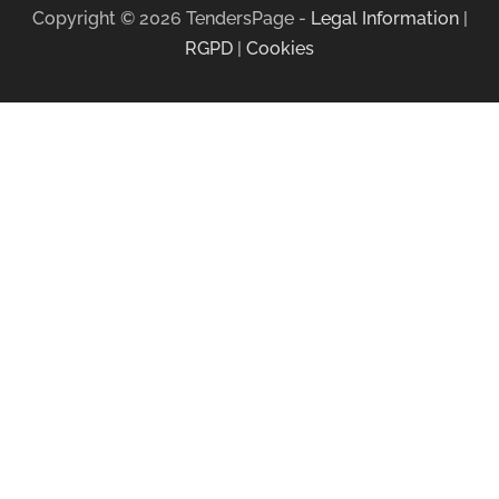
Copyright ©
2026
TendersPage -
Legal Information
|
RGPD
|
Cookies